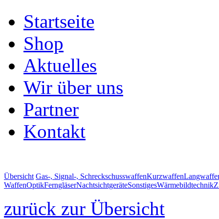
Startseite
Shop
Aktuelles
Wir über uns
Partner
Kontakt
Übersicht
Gas-, Signal-, Schreckschusswaffen
Kurzwaffen
Langwaffe
Waffen
Optik
Ferngläser
Nachtsichtgeräte
Sonstiges
Wärmebildtechnik
Z
zurück zur Übersicht