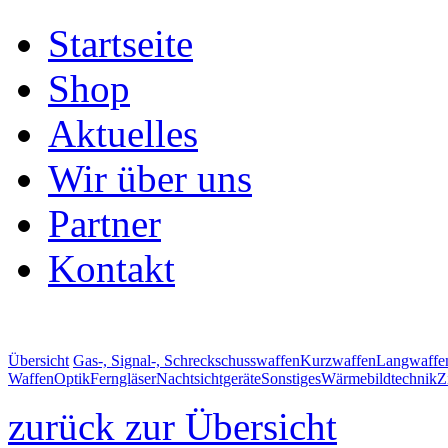
Startseite
Shop
Aktuelles
Wir über uns
Partner
Kontakt
Übersicht
Gas-, Signal-, Schreckschusswaffen
Kurzwaffen
Langwaffe
Waffen
Optik
Ferngläser
Nachtsichtgeräte
Sonstiges
Wärmebildtechnik
Z
zurück zur Übersicht