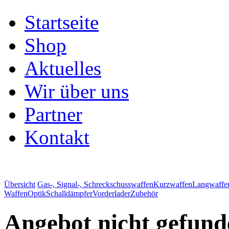
Startseite
Shop
Aktuelles
Wir über uns
Partner
Kontakt
Übersicht
Gas-, Signal-, Schreckschusswaffen
Kurzwaffen
Langwaffe
Waffen
Optik
Schalldämpfer
Vorderlader
Zubehör
Angebot nicht gefund